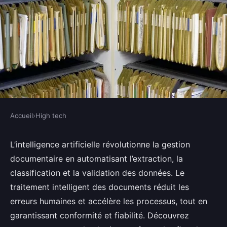
Accueil
›
High tech
HIGH TECH
Traitement intelligent des
L’intelligence artificielle révolutionne la gestion
documentaire en automatisant l’extraction, la
documents : gagnez en efficacité
classification et la validation des données. Le
grâce à l'ia
traitement intelligent des documents réduit les
erreurs humaines et accélère les processus, tout en
admin
•
29 juin 2025
•
5 min de lecture
garantissant conformité et fiabilité. Découvrez