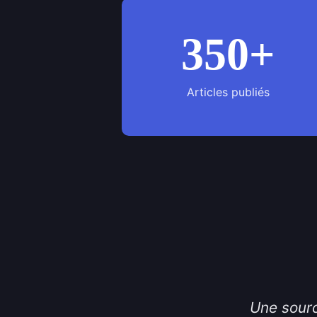
350+
Articles publiés
Une sourc