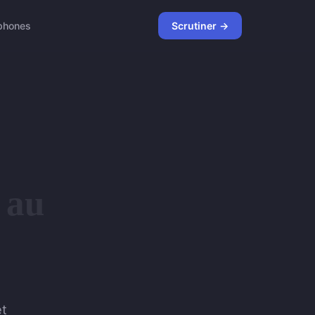
phones
Scrutiner →
au
et