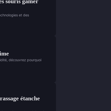
des souris gamer
echnologies et des
time
idité, découvrez pourquoi
brassage étanche