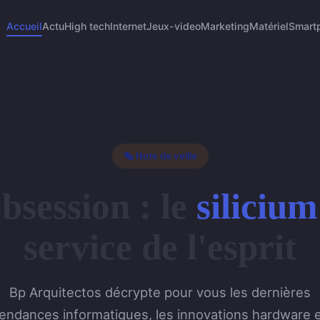
Accueil
Actu
High tech
Internet
Jeux-video
Marketing
Matériel
Smart
🗞️ Note de veille
obsession : le
silicium
service de l'esprit
Bp Arquitectos décrypte pour vous les dernières
endances informatiques, les innovations hardware 