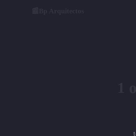
Bp Arquitectos
📰
1 
t