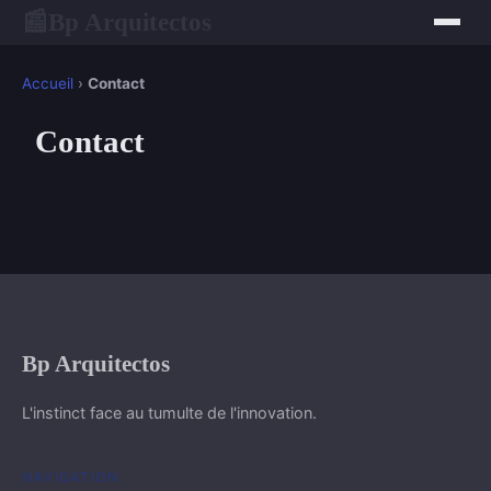
Bp Arquitectos
📰
Accueil
›
Contact
Contact
Bp Arquitectos
L'instinct face au tumulte de l'innovation.
NAVIGATION